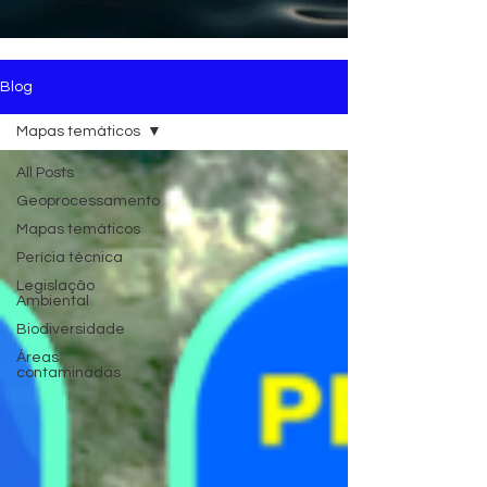
Blog
Mapas temáticos
All Posts
Geoprocessamento
Mapas temáticos
Perícia técnica
Legislação
Ambiental
Biodiversidade
Áreas
contaminadas