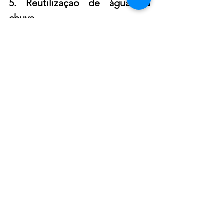
5. Reutilização de água da 
chuva
A reutilização das águas coletadas 
das chuvas gera economia nas 
faturas das empresas que prestam o 
serviço de fornecimento desse 
recurso. É possível instalar cisternas 
nas piscinas, recepção, salões de 
festa e outras áreas comuns. A chuva 
coletada poderá ser usada na 
irrigação das áreas verdes e na 
limpeza dos espaços comuns, 
reduzindo os custos de administração 
e manutenção.
6. Criação de áreas verdes
A criação de áreas verdes ajuda a 
impermeabilizar o solo nas áreas 