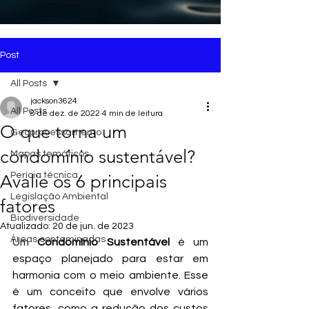
Post
All Posts
jackson3624
All Posts
8 de dez. de 2022
4 min de leitura
O que torna um
Geoprocessamento
condomínio sustentável?
Mapas temáticos
Perícia técnica
Avalie os 6 principais
Legislação Ambiental
fatores
Biodiversidade
Atualizado:
20 de jun. de 2023
Áreas contaminadas
Um 
Condomínio Sustentável 
é um 
espaço planejado para estar em 
harmonia com o meio ambiente. Esse 
é um conceito que envolve vários 
fatores, como a redução dos custos 