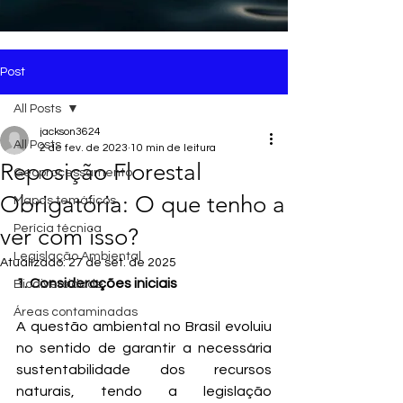
Post
All Posts
jackson3624
All Posts
2 de fev. de 2023
10 min de leitura
Reposição Florestal
Geoprocessamento
Obrigatória: O que tenho a
Mapas temáticos
Perícia técnica
ver com isso?
Legislação Ambiental
Atualizado:
27 de set. de 2025
1. Considerações iniciais
Biodiversidade
Áreas contaminadas
A questão ambiental no Brasil evoluiu 
no sentido de garantir a necessária 
sustentabilidade dos recursos 
naturais, tendo a legislação 