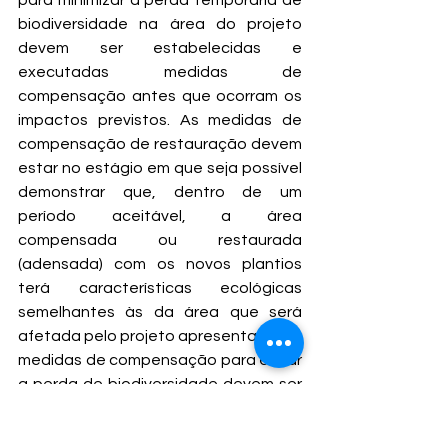
para minimizar a perda temporária de 
biodiversidade na área do projeto 
devem ser estabelecidas e 
executadas medidas de 
compensação antes que ocorram os 
impactos previstos. As medidas de 
compensação de restauração devem 
estar no estágio em que seja possível 
demonstrar que, dentro de um 
período aceitável, a área 
compensada ou restaurada 
(adensada) com os novos plantios 
terá características ecológicas 
semelhantes às da área que será 
afetada pelo projeto apresentado. As 
medidas de compensação para evitar 
a perda de biodiversidade devem ser 
adotadas no início da implantação, 
devendo o empreendedor ser capaz 