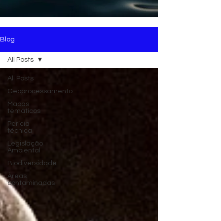
Blog
All Posts
All Posts
Geoprocessamento
Mapas
temáticos
Perícia
técnica
Legislação
Ambiental
Biodiversidade
Áreas
contaminadas